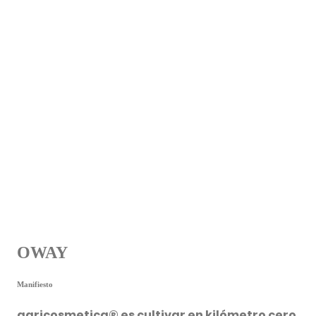
OWAY
Manifiesto
agricosmetica® es cultivar en kilómetro cero